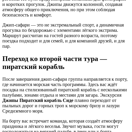
и коротких прогулок. Джипы движутся колонной, создавая
атмосферу общего приключения, но при этом соблюдая
безопасность и комфорт.
Джип‑сафари — это не экстремальный спорт, а динамичная
прогулка по бездорожью с элементами лёгкого экстрима.
Маршрут рассчитан на гостей разного возраста, поэтому
поездка подходит и для семей, и для компаний друзей, и для
пар.
Переход ко второй части тура —
пиратский корабль
После завершения джип‑сафари группа направляется к порту,
где начинается морская часть программы. Здесь вас ждёт
посадка на стилизованный пиратский корабль с несколькими
палубами, зонами отдыха и местами для загара. Экскурсия
Джипы Пиратский корабль Сиде
плавно переходит от
пыльных дорог и горных троп к морскому бризу и лазури
Средиземного моря.
На борту вас встречает команда, которая создаёт атмосферу
праздника и лёгкого веселья. Звучит музыка, гости могут
расположиться на верхней палубе, в тени или у борта,