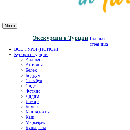
Меню
Экскурсии в Турции
Главная
страница
ВСЕ ТУРЫ (ПОИСК)
Курорты Турции
Аланья
Анталия
Белек
Бодрум
Стамбул
Сиде
Фетхие
Дидим
Измир
Кемер
Каппадокия
Каш
Мармарис
Кушадасы