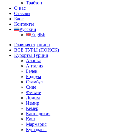
Трабзон
О нас
Отзывы
Блог
Контакты
Русский
English
Главная страница
ВСЕ ТУРЫ (ПОИСК)
Курорты Турции
Аланья
Анталия
Белек
Бодрум
Стамбул
Сиде
Фетхие
Дидим
Измир
Кемер
Каппадокия
Каш
Мармарис
Кушадасы