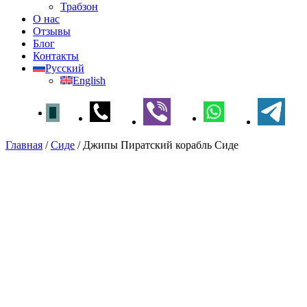
Трабзон
О нас
Отзывы
Блог
Контакты
Русский
English
Главная
/
Сиде
/
Джипы Пиратский корабль Сиде
Джипы Пиратский корабль
Сиде