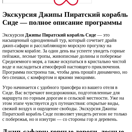
Экскурсия Джипы Пиратский корабль
Сиде — полное описание программы
Экскурсия
Джипы Пиратский корабль Сиде
— это
насыщенный однодневный тур, который сочетает драйв
джип‑сафари и расслабляющую морскую прогулку на
пиратском корабле. За один день вы успеете увидеть горные
пейзажи, лесные тропы, живописные долины и побережье
Средиземного моря, а также искупаться в кристально чистой
воде и насладиться атмосферой настоящего приключения.
Программа построена так, чтобы день прошёл динамично, но
без спешки, с комфортом и яркими эмоциями.
Утро начинается с удобного трансфера из вашего отеля в
Сиде. Вас встречают внедорожники, подготовленные для
маршрута по горным дорогам и сельской местности. Уже на
этом этапе чувствуется дух путешествия: открытые виды,
свежий воздух и ощущение свободы. Экскурсия Джипы
Пиратский корабль Сиде позволяет увидеть регион не только
с побережья, но и изнутри — со стороны гор и деревень.
Джип‑сафари: горные дороги, лесные