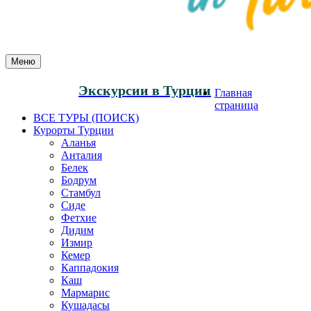
Меню
Экскурсии в Турции
Главная
страница
ВСЕ ТУРЫ (ПОИСК)
Курорты Турции
Аланья
Анталия
Белек
Бодрум
Стамбул
Сиде
Фетхие
Дидим
Измир
Кемер
Каппадокия
Каш
Мармарис
Кушадасы