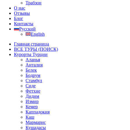
Трабзон
О нас
Отзывы
Блог
Контакты
Русский
English
Главная страница
ВСЕ ТУРЫ (ПОИСК)
Курорты Турции
Аланья
Анталия
Белек
Бодрум
Стамбул
Сиде
Фетхие
Дидим
Измир
Кемер
Каппадокия
Каш
Мармарис
Кушадасы