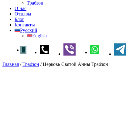
Трабзон
О нас
Отзывы
Блог
Контакты
Русский
English
Главная
/
Трабзон
/
Церковь Святой Анны Трабзон
Церковь Святой Анны
Трабзон