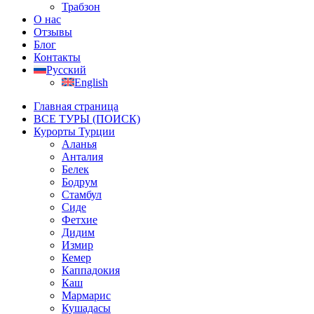
Трабзон
О нас
Отзывы
Блог
Контакты
Русский
English
Главная страница
ВСЕ ТУРЫ (ПОИСК)
Курорты Турции
Аланья
Анталия
Белек
Бодрум
Стамбул
Сиде
Фетхие
Дидим
Измир
Кемер
Каппадокия
Каш
Мармарис
Кушадасы