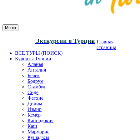
Меню
Экскурсии в Турции
Главная
страница
ВСЕ ТУРЫ (ПОИСК)
Курорты Турции
Аланья
Анталия
Белек
Бодрум
Стамбул
Сиде
Фетхие
Дидим
Измир
Кемер
Каппадокия
Каш
Мармарис
Кушадасы