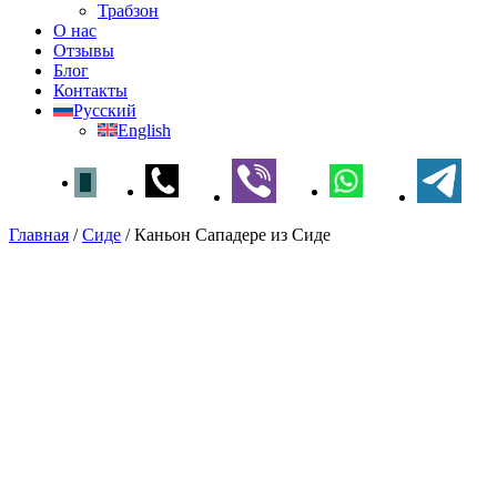
Трабзон
О нас
Отзывы
Блог
Контакты
Русский
English
Главная
/
Сиде
/
Каньон Сападере из Сиде
Каньон Сападере из Сиде
Главная
»
Сиде
» Каньон Сападере из Сиде