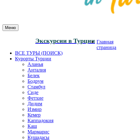
Меню
Экскурсии в Турции
Главная
страница
ВСЕ ТУРЫ (ПОИСК)
Курорты Турции
Аланья
Анталия
Белек
Бодрум
Стамбул
Сиде
Фетхие
Дидим
Измир
Кемер
Каппадокия
Каш
Мармарис
Кушадасы