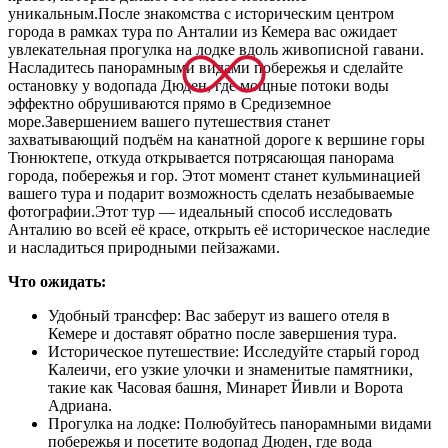
уникальным.После знакомства с историческим центром
города в рамках тура по Анталии из Кемера вас ожидает
увлекательная прогулка на лодке вдоль живописной гавани.
Насладитесь панорамными видами побережья и сделайте
остановку у водопада Дюден, где мощные потоки воды
эффектно обрушиваются прямо в Средиземное
море.Завершением вашего путешествия станет
захватывающий подъём на канатной дороге к вершине горы
Тюнюктепе, откуда открывается потрясающая панорама
города, побережья и гор. Этот момент станет кульминацией
вашего тура и подарит возможность сделать незабываемые
фотографии.Этот тур — идеальный способ исследовать
Анталию во всей её красе, открыть её историческое наследие
и насладиться природными пейзажами.
Что ожидать:
Удобный трансфер: Вас заберут из вашего отеля в
Кемере и доставят обратно после завершения тура.
Историческое путешествие: Исследуйте старый город
Калеичи, его узкие улочки и знаменитые памятники,
такие как Часовая башня, Минарет Йивли и Ворота
Адриана.
Прогулка на лодке: Полюбуйтесь панорамными видами
побережья и посетите водопад Дюден, где вода