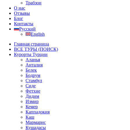
Трабзон
О нас
Отзывы
Блог
Контакты
Русский
English
Главная страница
ВСЕ ТУРЫ (ПОИСК)
Курорты Турции
Аланья
Анталия
Белек
Бодрум
Стамбул
Сиде
Фетхие
Дидим
Измир
Кемер
Каппадокия
Каш
Мармарис
Кушадасы