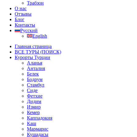
Трабзон
О нас
Отзывы
Блог
Контакты
Русский
English
Главная страница
ВСЕ ТУРЫ (ПОИСК)
Курорты Турции
Аланья
Анталия
Белек
Бодрум
Стамбул
Сиде
Фетхие
Дидим
Измир
Кемер
Каппадокия
Каш
Мармарис
Кушадасы