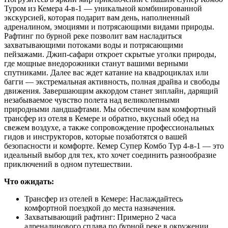
Туром из Кемера 4-в-1 — уникальной комбинированной
экскурсией, которая подарит вам день, наполненный
адреналином, эмоциями и потрясающими видами природы.
Рафтинг по бурной реке позволит вам насладиться
захватывающими потоками воды и потрясающими
пейзажами. Джип-сафари откроет скрытые уголки природы,
где мощные внедорожники станут вашими верными
спутниками. Далее вас ждет катание на квадроциклах или
багги — экстремальная активность, полная драйва и свободы
движения. Завершающим аккордом станет зиплайн, дарящий
незабываемое чувство полета над великолепными
природными ландшафтами. Мы обеспечим вам комфортный
трансфер из отеля в Кемере и обратно, вкусный обед на
свежем воздухе, а также сопровождение профессиональных
гидов и инструкторов, которые позаботятся о вашей
безопасности и комфорте. Кемер Супер Комбо Тур 4-в-1 — это
идеальный выбор для тех, кто хочет соединить разнообразие
приключений в одном путешествии.
Что ожидать:
Трансфер из отелей в Кемере: Наслаждайтесь
комфортной поездкой до места назначения.
Захватывающий рафтинг: Примерно 2 часа
адреналинового сплава по бурной реке в окружении