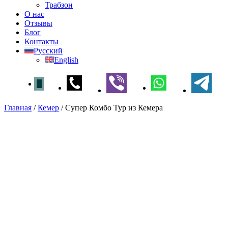
Трабзон
О нас
Отзывы
Блог
Контакты
Русский
English
Главная
/
Кемер
/
Супер Комбо Тур из Кемера
Супер Комбо Тур из Кемера
Главная
»
Кемер
» Супер Комбо Тур из
Кемера