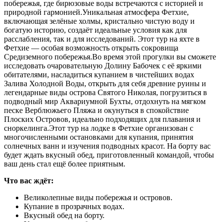
побережья, где бирюзовые воды встречаются с историей и
природной гармонией.Уникальная атмосфера Фетхие,
включающая зелёные холмы, кристально чистую воду и
богатую историю, создаёт идеальные условия как для
расслабления, так и для исследований. Этот тур на яхте в
Фетхие — особая возможность открыть сокровища
Средиземного побережья.Во время этой прогулки вы сможете
исследовать очаровательную Долину Бабочек с её яркими
обитателями, насладиться купанием в чистейших водах
Залива Холодной Воды, открыть для себя древние руины и
легендарные виды острова Святого Николая, погрузиться в
подводный мир Аквариумной Бухты, отдохнуть на мягком
песке Верблюжьего Пляжа и окунуться в спокойствие
Плоских Островов, идеально подходящих для плавания и
сноркелинга.Этот тур на лодке в Фетхие организован с
многочисленными остановками для купания, принятия
солнечных ванн и изучения подводных красот. На борту вас
будет ждать вкусный обед, приготовленный командой, чтобы
ваш день стал ещё более приятным.
Что вас ждёт:
Великолепные виды побережья и островов.
Купание в прозрачных водах.
Вкусный обед на борту.