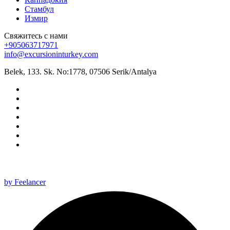
Стамбул
Измир
Свяжитесь с нами
+905063717971
info@excursioninturkey.com
Belek, 133. Sk. No:1778, 07506 Serik/Antalya
All rights reserved 2025 ©
by Feelancer