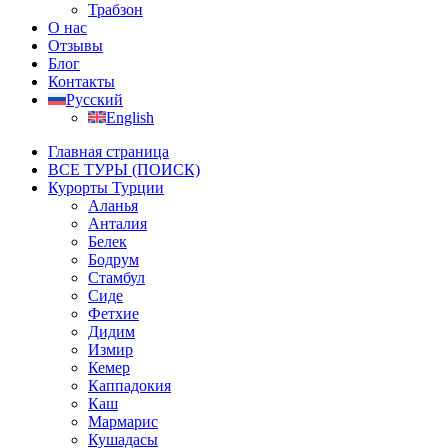
Трабзон
О нас
Отзывы
Блог
Контакты
Русский
English
Главная страница
ВСЕ ТУРЫ (ПОИСК)
Курорты Турции
Аланья
Анталия
Белек
Бодрум
Стамбул
Сиде
Фетхие
Дидим
Измир
Кемер
Каппадокия
Каш
Мармарис
Кушадасы