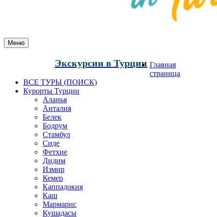
Меню
Экскурсии в Турции
Главная
страница
ВСЕ ТУРЫ (ПОИСК)
Курорты Турции
Аланья
Анталия
Белек
Бодрум
Стамбул
Сиде
Фетхие
Дидим
Измир
Кемер
Каппадокия
Каш
Мармарис
Кушадасы