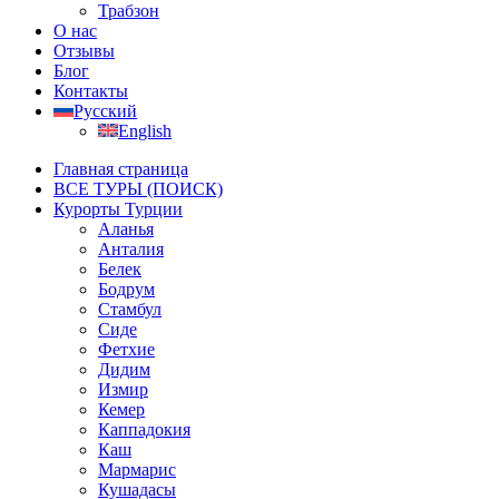
Трабзон
О нас
Отзывы
Блог
Контакты
Русский
English
Главная страница
ВСЕ ТУРЫ (ПОИСК)
Курорты Турции
Аланья
Анталия
Белек
Бодрум
Стамбул
Сиде
Фетхие
Дидим
Измир
Кемер
Каппадокия
Каш
Мармарис
Кушадасы