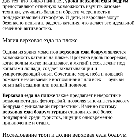
Для тех, кто только начинает,
уроки верховой езды бодрум
предоставляют отличную возможность изучить базовые
техники, улучшить баланс и обрести уверенность в
поддерживающей атмосфере. И дети, и взрослые могут
безопасно испытать радость катания, что делает это идеальной
семейной активностью.
Магия верховая езда на пляже
Одним из ярких моментов
верховая езда бодрум
является
возможность катания на пляже. Прогулка вдоль побережья,
когда волны мягко накатывают, а мягкий песок лежит под
копытами лошади, создаёт захватывающий и
умиротворяющий опыт. Сочетание моря, неба и лошадей
рождает незабываемые воспоминания для всех — будь вы
опытный всадник или полный новичок.
Верховая езда на пляже
также предлагает невероятные
возможности для фотографий, позволяя запечатлеть красоту
Бодрума с уникальной перспективы. Именно поэтому
верховая езда бодрум турция
становится всё более
популярной среди туристов, ищущих одновременно
приключение и отдых.
Исследование троп и долин верховая езда бодрум