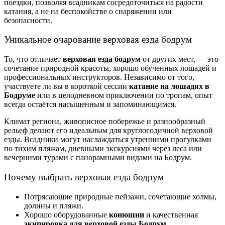
поездки, позволяя всадникам сосредоточиться на радости
катания, а не на беспокойстве о снаряжении или
безопасности.
Уникальное очарование верховая езда бодрум
То, что отличает
верховая езда бодрум
от других мест, — это
сочетание природной красоты, хорошо обученных лошадей и
профессиональных инструкторов. Независимо от того,
участвуете ли вы в короткой сессии
катание на лошадях в
Бодруме
или в целодневном приключении по тропам, опыт
всегда остаётся насыщенным и запоминающимся.
Климат региона, живописное побережье и разнообразный
рельеф делают его идеальным для круглогодичной верховой
езды. Всадники могут наслаждаться утренними прогулками
по тихим пляжам, дневными экскурсиями через леса или
вечерними турами с панорамными видами на Бодрум.
Почему выбрать верховая езда бодрум
Потрясающие природные пейзажи, сочетающие холмы,
долины и пляжи.
Хорошо оборудованные
конюшни
и качественная
экипировка для верховой езды Бодрум
.