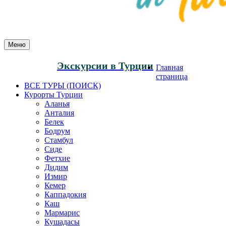
Меню
Экскурсии в Турции
Главная
страница
ВСЕ ТУРЫ (ПОИСК)
Курорты Турции
Аланья
Анталия
Белек
Бодрум
Стамбул
Сиде
Фетхие
Дидим
Измир
Кемер
Каппадокия
Каш
Мармарис
Кушадасы