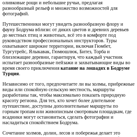
оливковые рощи и небольшие ручьи, предлагая
разнообразный рельеф и множество возможностей для
фотографий.
Путешественники могут увидеть разнообразную флору и
фауну Бодрума вблизи: от диких цветов и древних деревьев
до местных птиц и животных, всё это в комфорте под
руководством профессиональных инструкторов. Туры
охватывают широкие территории, включая Гюмбет,
Тургутрейс, Ялыкавак, Гюмюшлюк, Битез, Торба и
близлежащие деревни, гарантируя, что каждый участник
испытает разнообразные пейзажи и захватывающие виды во
время своего приключения
катание на лошадях в Бодруме
Турция
.
Независимо от того, предпочитаете ли вы холмы, прибрежные
виды или спокойную сельскую местность, маршруты
разработаны так, чтобы максимально показать природную
красоту региона. Для тех, кто хочет более длительное
путешествие, доступны дополнительные маршруты по
горным тропам или живописным смотровым площадкам, где
всадники могут остановиться, сделать фотографии и
насладиться спокойствием Бодрума.
Сочетание холмов, долин, лесов и побережья делает это