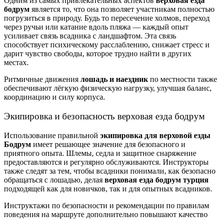
Одним из самых привлекательных аспектов
верховая езда
бодрум
является то, что она позволяет участникам полностью
погрузиться в природу. Будь то пересечение холмов, переход
через ручьи или катание вдоль пляжа — каждый опыт
усиливает связь всадника с ландшафтом. Эта связь
способствует психическому расслаблению, снижает стресс и
дарит чувство свободы, которое трудно найти в других
местах.
Ритмичные движения
лошадь и наездник
по местности также
обеспечивают лёгкую физическую нагрузку, улучшая баланс,
координацию и силу корпуса.
Экипировка и безопасность верховая езда бодрум
Использование правильной
экипировка для верховой езды
Бодрум
имеет решающее значение для безопасного и
приятного опыта. Шлемы, седла и защитное снаряжение
предоставляются и регулярно обслуживаются. Инструкторы
также следят за тем, чтобы всадники понимали, как безопасно
обращаться с лошадью, делая
верховая езда бодрум турция
подходящей как для новичков, так и для опытных всадников.
Инструктажи по безопасности и рекомендации по правилам
поведения на маршруте дополнительно повышают качество