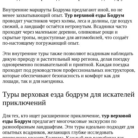
Внутренние маршруты Бодрума предлагают иной, но не
менее захватывающий опыт.
Тур верховой езды Бодрум
проводит участников через холмы, леса и долины, где воздух
свежий, а ландшафт остаётся нетронутым. Всадники часто
проходят через маленькие деревни, оливковые рощи и
скрытые тропы, недоступные для автомобилей, что создаёт
по‑настоящему погружающий опыт.
Эти внутренние туры также позволяют всадникам наблюдать
дикую природу и растительный мир региона, делая поездку
одновременно познавательной и приятной. Каждая поездка
проходит под руководством профессиональных инструкторов,
которые обеспечивают безопасность и комфорт как для
лошади, так и для наездника.
Туры верховая езда бодрум для искателей
приключений
Для тех, кто ищет расширенное приключение,
тур верховой
езды Бодрум
предлагает многочасовые экскурсии по
разнообразным ландшафтам. Эти туры идеально подходят для
опытных всадников, желающих глубже исследовать
природную красоту Бодрума. Каждый тур разработан так,