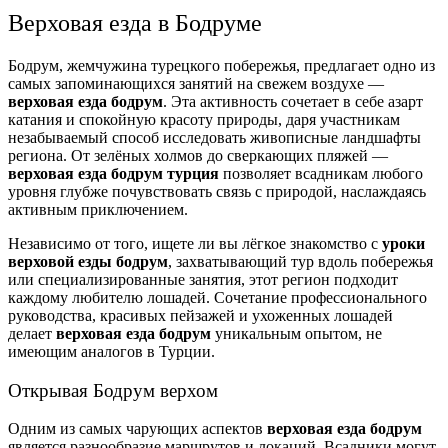
Верховая езда в Бодруме
Бодрум, жемчужина турецкого побережья, предлагает одно из
самых запоминающихся занятий на свежем воздухе —
верховая езда бодрум
. Эта активность сочетает в себе азарт
катания и спокойную красоту природы, даря участникам
незабываемый способ исследовать живописные ландшафты
региона. От зелёных холмов до сверкающих пляжей —
верховая езда бодрум турция
позволяет всадникам любого
уровня глубже почувствовать связь с природой, наслаждаясь
активным приключением.
Независимо от того, ищете ли вы лёгкое знакомство с
уроки
верховой езды бодрум
, захватывающий тур вдоль побережья
или специализированные занятия, этот регион подходит
каждому любителю лошадей. Сочетание профессионального
руководства, красивых пейзажей и ухоженных лошадей
делает
верховая езда бодрум
уникальным опытом, не
имеющим аналогов в Турции.
Открывая Бодрум верхом
Одним из самых чарующих аспектов
верховая езда бодрум
является разнообразие маршрутов и локаций. Всадники могут