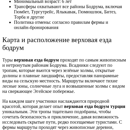
Минимальный возраст: 6 лет
Трансферы охватывают все районы Бодрума, включая
Гюмбет, Тургутрейс, Ялыкавак, Гюмюшлюк, Битез,
Торба и другие
Политика отмены: согласно правилам фермы и
онлайн‑бронирования
Карта и расположение верховая езда
бодрум
Туры
верховая езда бодрум
проходят по самым живописным
и нетронутым районам Бодрума. Всадники следуют по
тропам, которые вьются через зелёные холмы, открытые
долины и плавные ландшафты, предоставляя панорамные
виды на сельскую местность. Маршруты включают тихие
лесные зоны, солнечные луга и возвышенные холмы с видом
на сверкающее Эгейское побережье.
На каждом шаге участники наслаждаются природной
красотой, которая делает опыт
верховая езда бодрум турция
уникальным. Эти тропы тщательно подобраны, чтобы
сочетать безопасность и приключение, давая возможность
исследовать скрытые пути, редко посещаемые туристами. С
фермы маршруты проходят через живописные деревни,