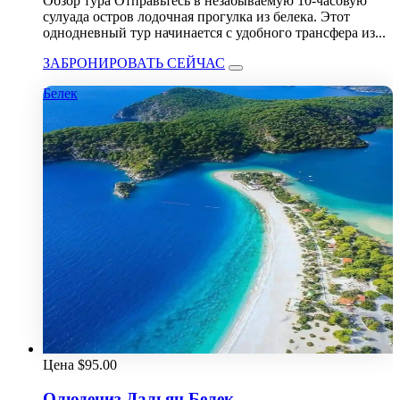
Обзор тура Отправьтесь в незабываемую 10-часовую
сулуада остров лодочная прогулка из белека. Этот
однодневный тур начинается с удобного трансфера из...
ЗАБРОНИРОВАТЬ СЕЙЧАС
Белек
Цена
$
95.00
Олюдениз Дальян Белек