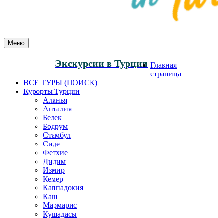
Меню
Экскурсии в Турции
Главная
страница
ВСЕ ТУРЫ (ПОИСК)
Курорты Турции
Аланья
Анталия
Белек
Бодрум
Стамбул
Сиде
Фетхие
Дидим
Измир
Кемер
Каппадокия
Каш
Мармарис
Кушадасы