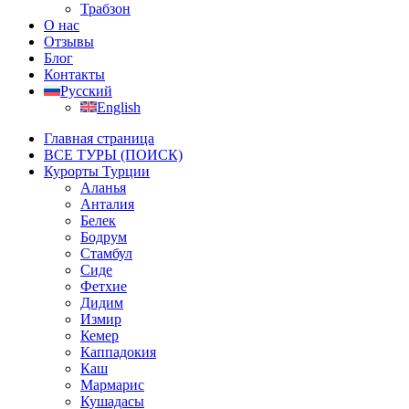
Трабзон
О нас
Отзывы
Блог
Контакты
Русский
English
Главная страница
ВСЕ ТУРЫ (ПОИСК)
Курорты Турции
Аланья
Анталия
Белек
Бодрум
Стамбул
Сиде
Фетхие
Дидим
Измир
Кемер
Каппадокия
Каш
Мармарис
Кушадасы