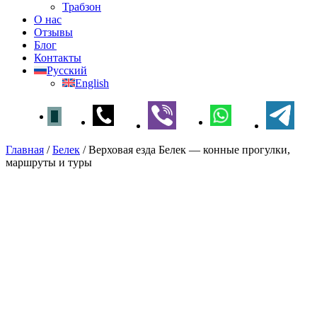
Трабзон
О нас
Отзывы
Блог
Контакты
Русский
English
Главная
/
Белек
/
Верховая езда Белек — конные прогулки,
маршруты и туры
Верховая езда Белек —
конные прогулки, маршруты
и туры