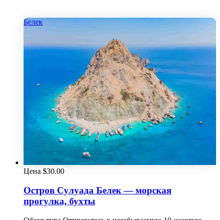
Белек
Цена
$
30.00
Остров Сулуада Белек — морская
прогулка, бухты