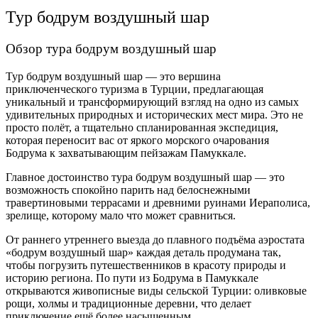
Тур бодрум воздушный шар
Обзор тура бодрум воздушный шар
Тур бодрум воздушный шар — это вершина
приключенческого туризма в Турции, предлагающая
уникальный и трансформирующий взгляд на одно из самых
удивительных природных и исторических мест мира. Это не
просто полёт, а тщательно спланированная экспедиция,
которая переносит вас от яркого морского очарования
Бодрума к захватывающим пейзажам Памуккале.
Главное достоинство тура бодрум воздушный шар — это
возможность спокойно парить над белоснежными
травертиновыми террасами и древними руинами Иераполиса,
зрелище, которому мало что может сравниться.
От раннего утреннего выезда до плавного подъёма аэростата
«бодрум воздушный шар» каждая деталь продумана так,
чтобы погрузить путешественников в красоту природы и
историю региона. По пути из Бодрума в Памуккале
открываются живописные виды сельской Турции: оливковые
рощи, холмы и традиционные деревни, что делает
приключение ещё более насыщенным.