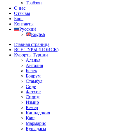
Трабзон
О нас
Отзывы
Блог
Контакты
Русский
English
Главная страница
ВСЕ ТУРЫ (ПОИСК)
Курорты Турции
Аланья
Анталия
Белек
Бодрум
Стамбул
Сиде
Фетхие
Дидим
Измир
Кемер
Каппадокия
Каш
Мармарис
Кушадасы