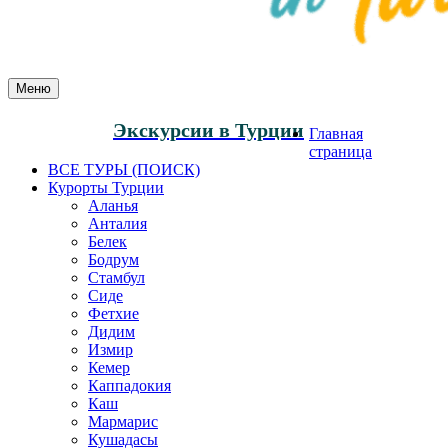
Меню
Экскурсии в Турции
Главная
страница
ВСЕ ТУРЫ (ПОИСК)
Курорты Турции
Аланья
Анталия
Белек
Бодрум
Стамбул
Сиде
Фетхие
Дидим
Измир
Кемер
Каппадокия
Каш
Мармарис
Кушадасы