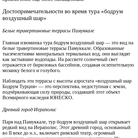
Достопримечательности во время тура «бодрум
воздушный шар»
Белые травертиновые террасы Памуккале
Главная изюминка тура бодрум воздушный шар — это вид на
белые травертиновые террасы Памуккале. Образованные
тысячелетиями минеральных термальных вод, они выглядят
как застывшие водопады. На рассвете солнечный свет
отражается от бирюзовых бассейнов, создавая ослепительную
мозаику белого и голубого.
Наблюдать эти террасы с высоты аэростата «воздушный шар
Бодрум Турция» — это перспектива, недоступная с земли,
подчёркивающая силу природы, создавшей этот объект
Всемирного наследия ЮНЕСКО.
Древний город Иераполис
Паря над Памуккале, тур бодрум воздушный шар открывает
редкий вид на Иераполис. Этот древний город, основанный
во II веке до н.э., включает римский театр, огромный