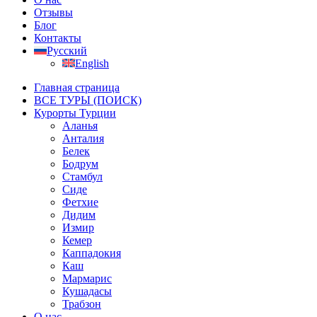
Отзывы
Блог
Контакты
Русский
English
Главная страница
ВСЕ ТУРЫ (ПОИСК)
Курорты Турции
Аланья
Анталия
Белек
Бодрум
Стамбул
Сиде
Фетхие
Дидим
Измир
Кемер
Каппадокия
Каш
Мармарис
Кушадасы
Трабзон
О нас