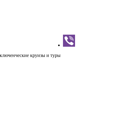
ключенческие круизы и туры
е Бодрум — приключенческие к
иключенческие круизы и туры