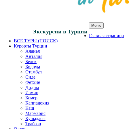
Меню
Экскурсии в Турции
Главная страница
ВСЕ ТУРЫ (ПОИСК)
Курорты Турции
Аланья
Анталия
Белек
Бодрум
Стамбул
Сиде
Фетхие
Дидим
Измир
Кемер
Каппадокия
Каш
Мармарис
Кушадасы
Трабзон
О нас