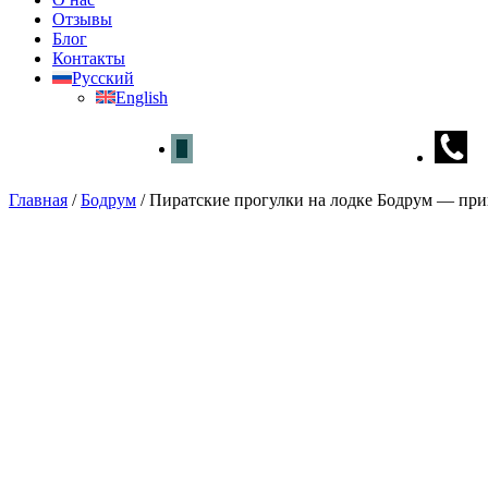
Отзывы
Блог
Контакты
Русский
English
Главная
/
Бодрум
/
Пиратские прогулки на лодке Бодрум — при
Пиратские прогулки на лодк
Главная
»
Бодрум
» Пиратские прогулки на лодке Бодрум — пр