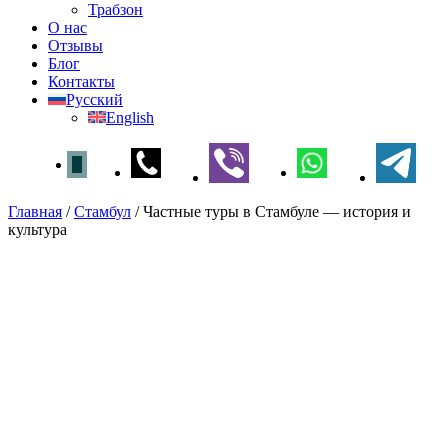
Трабзон
О нас
Отзывы
Блог
Контакты
Русский
English
Главная
/
Стамбул
/
Частные туры в Стамбуле — история и
культура
Частные туры в Стамбуле —
история и культура