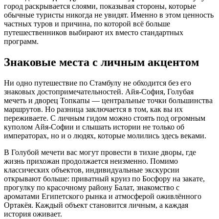
город раскрывается слоями, показывая стороны, которые
обычные туристы никогда не увидят. Именно в этом ценность
частных туров и причина, по которой всё больше
путешественников выбирают их вместо стандартных
программ.
Знаковые места с личным акцентом
Ни одно путешествие по Стамбулу не обходится без его
знаковых достопримечательностей. Айя‑София, Голубая
мечеть и дворец Топкапы — центральные точки большинства
маршрутов. Но разница заключается в том, как вы их
переживаете. С личным гидом можно стоять под огромным
куполом Айя‑Софии и слышать истории не только об
императорах, но и о людях, которые молились здесь веками.
В Голубой мечети вас могут провести в тихие дворы, где
жизнь прихожан продолжается неизменно. Помимо
классических объектов, индивидуальные экскурсии
открывают больше: приватный круиз по Босфору на закате,
прогулку по красочному району Балат, знакомство с
ароматами Египетского рынка и атмосферой оживлённого
Ортакёя. Каждый объект становится личным, а каждая
история оживает.