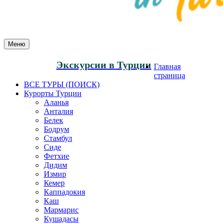
Меню
Экскурсии в Турции
Главная
страница
ВСЕ ТУРЫ (ПОИСК)
Курорты Турции
Аланья
Анталия
Белек
Бодрум
Стамбул
Сиде
Фетхие
Дидим
Измир
Кемер
Каппадокия
Каш
Мармарис
Кушадасы