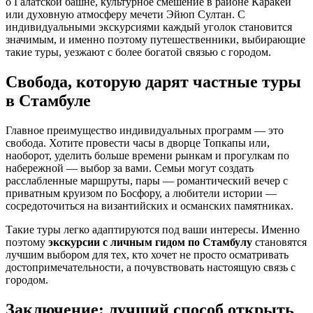
о Галатской башне, культурное смешение в районе Каракёй
или духовную атмосферу мечети Эйюп Султан. С
индивидуальными экскурсиями каждый уголок становится
значимым, и именно поэтому путешественники, выбирающие
такие туры, уезжают с более богатой связью с городом.
Свобода, которую дарят частные туры
в Стамбуле
Главное преимущество индивидуальных программ — это
свобода. Хотите провести часы в дворце Топкапы или,
наоборот, уделить больше времени рынкам и прогулкам по
набережной — выбор за вами. Семьи могут создать
расслабленные маршруты, пары — романтический вечер с
приватным круизом по Босфору, а любители истории —
сосредоточиться на византийских и османских памятниках.
Такие туры легко адаптируются под ваши интересы. Именно
поэтому
экскурсии с личным гидом по Стамбулу
становятся
лучшим выбором для тех, кто хочет не просто осматривать
достопримечательности, а почувствовать настоящую связь с
городом.
Заключение: лучший способ открыть