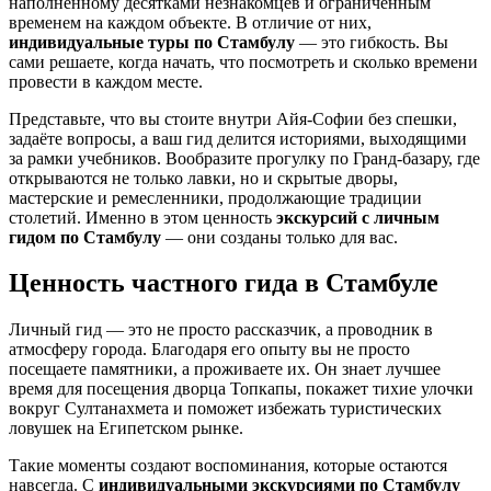
наполненному десятками незнакомцев и ограниченным
временем на каждом объекте. В отличие от них,
индивидуальные туры по Стамбулу
— это гибкость. Вы
сами решаете, когда начать, что посмотреть и сколько времени
провести в каждом месте.
Представьте, что вы стоите внутри Айя‑Софии без спешки,
задаёте вопросы, а ваш гид делится историями, выходящими
за рамки учебников. Вообразите прогулку по Гранд‑базару, где
открываются не только лавки, но и скрытые дворы,
мастерские и ремесленники, продолжающие традиции
столетий. Именно в этом ценность
экскурсий с личным
гидом по Стамбулу
— они созданы только для вас.
Ценность частного гида в Стамбуле
Личный гид — это не просто рассказчик, а проводник в
атмосферу города. Благодаря его опыту вы не просто
посещаете памятники, а проживаете их. Он знает лучшее
время для посещения дворца Топкапы, покажет тихие улочки
вокруг Султанахмета и поможет избежать туристических
ловушек на Египетском рынке.
Такие моменты создают воспоминания, которые остаются
навсегда. С
индивидуальными экскурсиями по Стамбулу