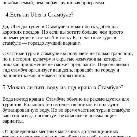
незабываемый, чем любая групповая программа.
4.Есть ли Uber в Стамбуле?
Да, Uber доступен в Стамбуле и может быть удобен для
коротких поездок. Но если вы хотите больше, чем просто
перемещение из точки А в точку Б, то частные туры в
стамбуле — гораздо лучший вариант.
С частные туры в стамбуле вы получаете не только транспорт,
но и истории, культуру и скрытые жемчужины, которые
никакое приложение не сможет предложить. Персональный
гид стамбул организует ваш день, проведёт по городу и
наполнит каждый момент открытиями.
5.Можно ли пить воду из-под крана в Стамбуле?
Вода из-под крана в Стамбуле обычно не рекомендуется для
туристов. Большинство путешественников используют
бутилированную воду. Но во время частные туры в стамбуле
ваш гид всегда посоветует безопасные и освежающие
варианты.
От проверенных местных магазинов до традиционных
турецких напитков, таких как айран или чай, частные туры в