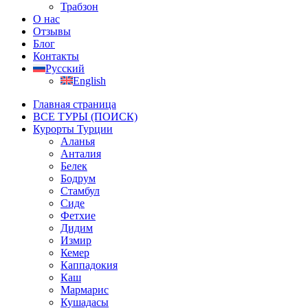
Трабзон
О нас
Отзывы
Блог
Контакты
Русский
English
Главная страница
ВСЕ ТУРЫ (ПОИСК)
Курорты Турции
Аланья
Анталия
Белек
Бодрум
Стамбул
Сиде
Фетхие
Дидим
Измир
Кемер
Каппадокия
Каш
Мармарис
Кушадасы