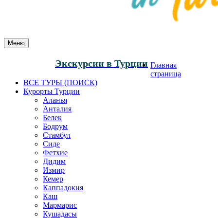
Меню
Экскурсии в Турции
Главная
страница
ВСЕ ТУРЫ (ПОИСК)
Курорты Турции
Аланья
Анталия
Белек
Бодрум
Стамбул
Сиде
Фетхие
Дидим
Измир
Кемер
Каппадокия
Каш
Мармарис
Кушадасы