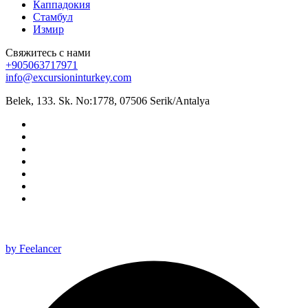
Каппадокия
Стамбул
Измир
Свяжитесь с нами
+905063717971
info@excursioninturkey.com
Belek, 133. Sk. No:1778, 07506 Serik/Antalya
All rights reserved 2025 ©
by Feelancer