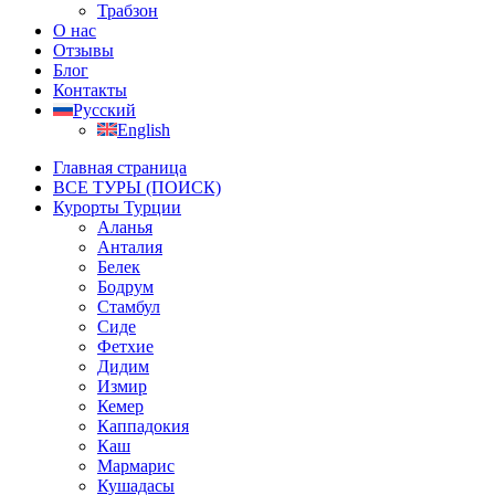
Трабзон
О нас
Отзывы
Блог
Контакты
Русский
English
Главная страница
ВСЕ ТУРЫ (ПОИСК)
Курорты Турции
Аланья
Анталия
Белек
Бодрум
Стамбул
Сиде
Фетхие
Дидим
Измир
Кемер
Каппадокия
Каш
Мармарис
Кушадасы