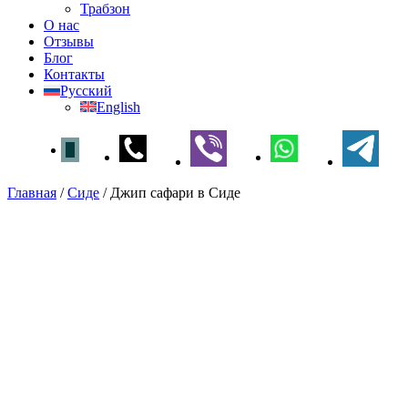
Трабзон
О нас
Отзывы
Блог
Контакты
Русский
English
Главная
/
Сиде
/
Джип сафари в Сиде
Джип сафари в Сиде
Главная
»
Сиде
» Джип сафари в Сиде