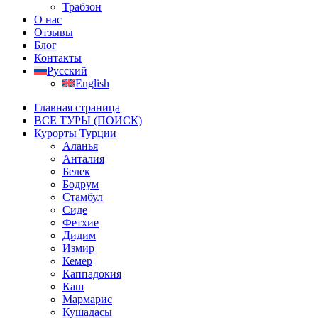
Трабзон
О нас
Отзывы
Блог
Контакты
Русский
English
Главная страница
ВСЕ ТУРЫ (ПОИСК)
Курорты Турции
Аланья
Анталия
Белек
Бодрум
Стамбул
Сиде
Фетхие
Дидим
Измир
Кемер
Каппадокия
Каш
Мармарис
Кушадасы