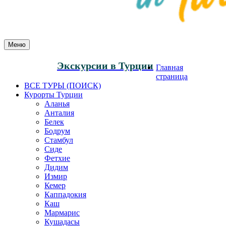
Меню
Экскурсии в Турции
Главная
страница
ВСЕ ТУРЫ (ПОИСК)
Курорты Турции
Аланья
Анталия
Белек
Бодрум
Стамбул
Сиде
Фетхие
Дидим
Измир
Кемер
Каппадокия
Каш
Мармарис
Кушадасы