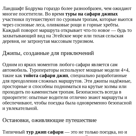
Ландшафт Бодрума гораздо более разнообразен, чем ожидают
многие посетители. Во время
туры на сафари джипах
участники путешествуют по суровым тропам, которые вьются
через сосновые леса, оливковые рощи и горные хребты.
Каждый поворот маршрута открывает что‑то новое — будь то
захватывающий вид на Эгейское море или тихая сельская
деревня, не затронутая массовым туризмом.
Джипы, созданные для приключений
Одним из ярких моментов любого сафари является сам
автомобиль. Туроператоры используют мощные модели 4×4,
такие как
тойота сафари джип
, специально разработанные
для преодоления сложных маршрутов. Эти джипы надёжные,
просторные и способны подниматься на крутые холмы или
проходить по каменистым тропам. Безопасность всегда в
приоритете: опытные водители отлично знают маршруты и
обеспечивают, чтобы поездка была одновременно безопасной
и увлекательной.
Остановки, оживляющие путешествие
Типичный
тур джип сафари
— это не только поездка, но и