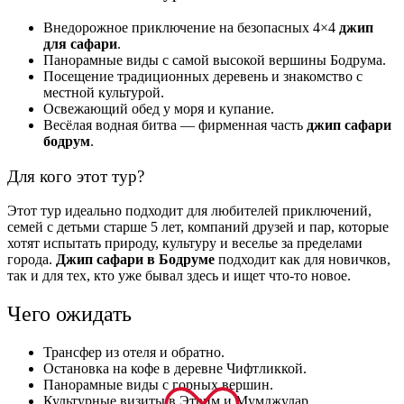
Внедорожное приключение на безопасных 4×4
джип
для сафари
.
Панорамные виды с самой высокой вершины Бодрума.
Посещение традиционных деревень и знакомство с
местной культурой.
Освежающий обед у моря и купание.
Весёлая водная битва — фирменная часть
джип сафари
бодрум
.
Для кого этот тур?
Этот тур идеально подходит для любителей приключений,
семей с детьми старше 5 лет, компаний друзей и пар, которые
хотят испытать природу, культуру и веселье за пределами
города.
Джип сафари в Бодруме
подходит как для новичков,
так и для тех, кто уже бывал здесь и ищет что-то новое.
Чего ожидать
Трансфер из отеля и обратно.
Остановка на кофе в деревне Чифтликкой.
Панорамные виды с горных вершин.
Культурные визиты в Этрим и Мумджулар.