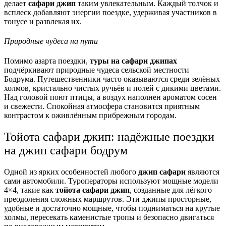
делает
сафари джип
таким увлекательным. Каждый толчок и
всплеск добавляют энергии поездке, удерживая участников в
тонусе и развлекая их.
Природные чудеса на пути
Помимо азарта поездки,
туры на сафари джипах
подчёркивают природные чудеса сельской местности
Бодрума. Путешественники часто оказываются среди зелёных
холмов, кристально чистых ручьёв и полей с дикими цветами.
Над головой поют птицы, а воздух наполнен ароматом сосен
и свежести. Спокойная атмосфера становится приятным
контрастом к оживлённым прибрежным городам.
Тойота сафари джип: надёжные поездки
на джип сафари бодрум
Одной из ярких особенностей любого
джип сафари
являются
сами автомобили. Туроператоры используют мощные модели
4×4, такие как
тойота сафари джип
, созданные для лёгкого
преодоления сложных маршрутов. Эти джипы просторные,
удобные и достаточно мощные, чтобы подниматься на крутые
холмы, пересекать каменистые тропы и безопасно двигаться