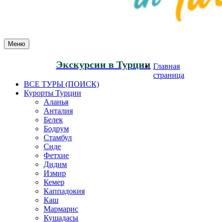
Меню
Экскурсии в Турции
Главная
страница
ВСЕ ТУРЫ (ПОИСК)
Курорты Турции
Аланья
Анталия
Белек
Бодрум
Стамбул
Сиде
Фетхие
Дидим
Измир
Кемер
Каппадокия
Каш
Мармарис
Кушадасы