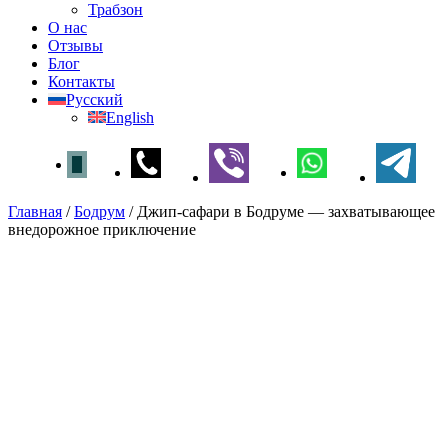
Трабзон
О нас
Отзывы
Блог
Контакты
Русский
English
Главная
/
Бодрум
/
Джип-сафари в Бодруме — захватывающее
внедорожное приключение
Джип-сафари в Бодруме —
захватывающее внедорожное
приключение