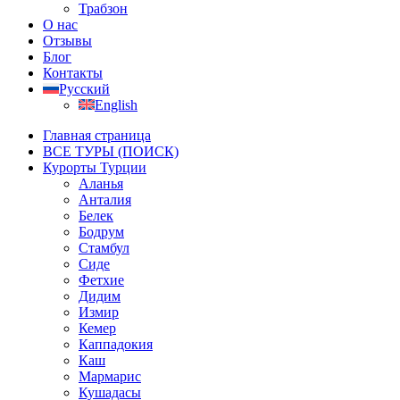
Трабзон
О нас
Отзывы
Блог
Контакты
Русский
English
Главная страница
ВСЕ ТУРЫ (ПОИСК)
Курорты Турции
Аланья
Анталия
Белек
Бодрум
Стамбул
Сиде
Фетхие
Дидим
Измир
Кемер
Каппадокия
Каш
Мармарис
Кушадасы