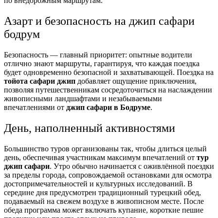
по внедорожным маршрутам.
Азарт и безопасность на джип сафари
бодрум
Безопасность — главный приоритет: опытные водители
отлично знают маршруты, гарантируя, что каждая поездка
будет одновременно безопасной и захватывающей. Поездка на
тойота сафари джип
добавляет ощущение приключения,
позволяя путешественникам сосредоточиться на наслаждении
живописными ландшафтами и незабываемыми
впечатлениями от
джип сафари в Бодруме
.
День, наполненный активностями
Большинство туров организованы так, чтобы длиться целый
день, обеспечивая участникам максимум впечатлений от
тур
джип сафари
. Утро обычно начинается с оживлённой поездки
за пределы города, сопровождаемой остановками для осмотра
достопримечательностей и культурных исследований. В
середине дня предусмотрен традиционный турецкий обед,
подаваемый на свежем воздухе в живописном месте. После
обеда программа может включать купание, короткие пешие