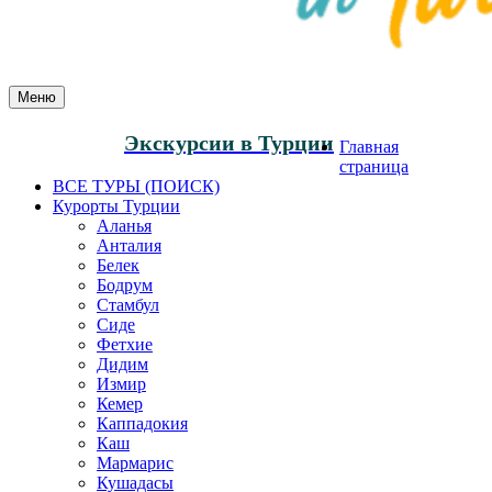
Меню
Экскурсии в Турции
Главная
страница
ВСЕ ТУРЫ (ПОИСК)
Курорты Турции
Аланья
Анталия
Белек
Бодрум
Стамбул
Сиде
Фетхие
Дидим
Измир
Кемер
Каппадокия
Каш
Мармарис
Кушадасы