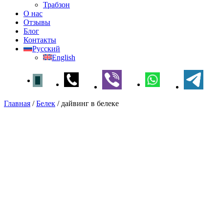
Трабзон
О нас
Отзывы
Блог
Контакты
Русский
English
Главная
/
Белек
/
дайвинг в белеке
дайвинг в белеке
Главная
»
Белек
» дайвинг в белеке