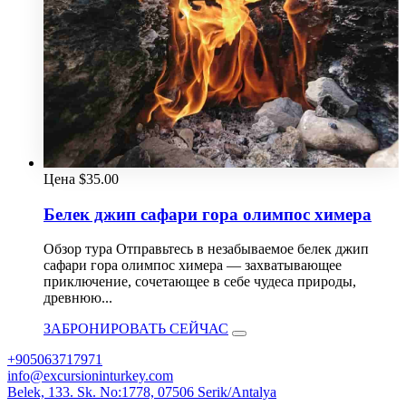
Цена
$
35.00
Белек джип сафари гора олимпос химера
Обзор тура Отправьтесь в незабываемое белек джип
сафари гора олимпос химера — захватывающее
приключение, сочетающее в себе чудеса природы,
древнюю...
ЗАБРОНИРОВАТЬ СЕЙЧАС
+905063717971
info@excursioninturkey.com
Belek, 133. Sk. No:1778, 07506 Serik/Antalya