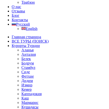
Трабзон
О нас
Отзывы
Блог
Контакты
Русский
English
Главная страница
ВСЕ ТУРЫ (ПОИСК)
Курорты Турции
Аланья
Анталия
Белек
Бодрум
Стамбул
Сиде
Фетхие
Дидим
Измир
Кемер
Каппадокия
Каш
Мармарис
Кушадасы