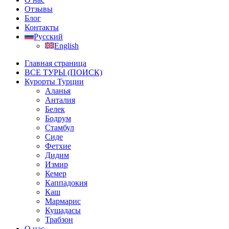
Отзывы
Блог
Контакты
Русский
English
Главная страница
ВСЕ ТУРЫ (ПОИСК)
Курорты Турции
Аланья
Анталия
Белек
Бодрум
Стамбул
Сиде
Фетхие
Дидим
Измир
Кемер
Каппадокия
Каш
Мармарис
Кушадасы
Трабзон
О нас