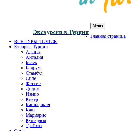
Меню
Экскурсии в Турции
Главная страница
ВСЕ ТУРЫ (ПОИСК)
Курорты Турции
Аланья
Анталия
Белек
Бодрум
Стамбул
Сиде
Фетхие
Дидим
Измир
Кемер
Каппадокия
Каш
Мармарис
Кушадасы
Трабзон
О нас