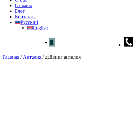
Отзывы
Блог
Контакты
Русский
English
Главная
/
Анталия
/
дайвинг анталия
дайвинг анталия
Главная
»
Анталия
» дайвинг анталия