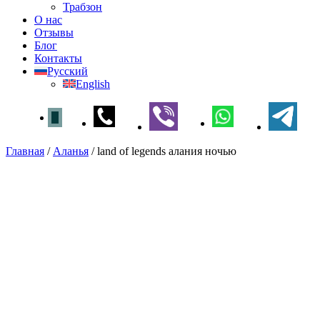
Трабзон
О нас
Отзывы
Блог
Контакты
Русский
English
Главная
/
Аланья
/
land of legends алания ночью
land of legends алания ночью
Главная
»
Аланья
» land of legends алания
ночью