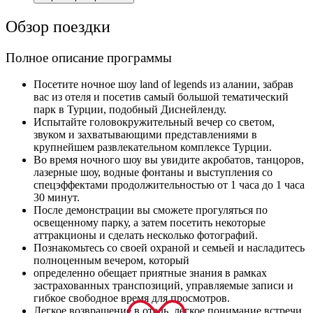
Обзор поездки
Полное описание программы
Посетите ночное шоу land of legends из алании, забрав
вас из отеля и посетив самый большой тематический
парк в Турции, подобный Диснейленду.
Испытайте головокружительный вечер со светом,
звуком и захватывающими представлениями в
крупнейшем развлекательном комплексе Турции.
Во время ночного шоу вы увидите акробатов, танцоров,
лазерные шоу, водные фонтаны и выступления со
спецэффектами продолжительностью от 1 часа до 1 часа
30 минут.
После демонстрации вы сможете прогуляться по
освещенному парку, а затем посетить некоторые
аттракционы и сделать несколько фотографий.
Познакомьтесь со своей охраной и семьей и насладитесь
полноценным вечером, который
определенно обещает приятные знания в рамках
застрахованных транспозиций, управляемые записи и
гибкое свободное время для просмотров.
Легкое возвращение в отель, легкое понимание встречи,