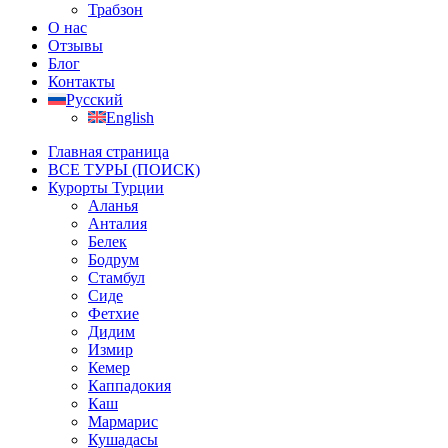
Трабзон
О нас
Отзывы
Блог
Контакты
Русский
English
Главная страница
ВСЕ ТУРЫ (ПОИСК)
Курорты Турции
Аланья
Анталия
Белек
Бодрум
Стамбул
Сиде
Фетхие
Дидим
Измир
Кемер
Каппадокия
Каш
Мармарис
Кушадасы