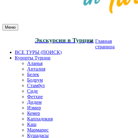
Меню
Экскурсии в Турции
Главная
страница
ВСЕ ТУРЫ (ПОИСК)
Курорты Турции
Аланья
Анталия
Белек
Бодрум
Стамбул
Сиде
Фетхие
Дидим
Измир
Кемер
Каппадокия
Каш
Мармарис
Кушадасы