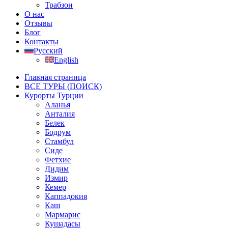
Трабзон
О нас
Отзывы
Блог
Контакты
Русский
English
Главная страница
ВСЕ ТУРЫ (ПОИСК)
Курорты Турции
Аланья
Анталия
Белек
Бодрум
Стамбул
Сиде
Фетхие
Дидим
Измир
Кемер
Каппадокия
Каш
Мармарис
Кушадасы