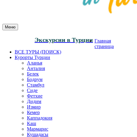
Меню
Экскурсии в Турции
Главная
страница
ВСЕ ТУРЫ (ПОИСК)
Курорты Турции
Аланья
Анталия
Белек
Бодрум
Стамбул
Сиде
Фетхие
Дидим
Измир
Кемер
Каппадокия
Каш
Мармарис
Кушадасы