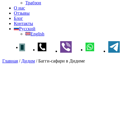
Трабзон
О нас
Отзывы
Блог
Контакты
Русский
English
Главная
/
Дидим
/
Багги-сафари в Дидиме
Багги-сафари в Дидиме
Главная
»
Дидим
» Багги-сафари в Дидиме