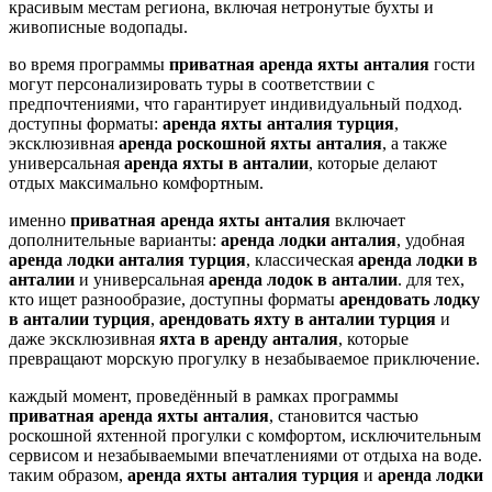
красивым местам региона, включая нетронутые бухты и
живописные водопады.
во время программы
приватная аренда яхты анталия
гости
могут персонализировать туры в соответствии с
предпочтениями, что гарантирует индивидуальный подход.
доступны форматы:
аренда яхты анталия турция
,
эксклюзивная
аренда роскошной яхты анталия
, а также
универсальная
аренда яхты в анталии
, которые делают
отдых максимально комфортным.
именно
приватная аренда яхты анталия
включает
дополнительные варианты:
аренда лодки анталия
, удобная
аренда лодки анталия турция
, классическая
аренда лодки в
анталии
и универсальная
аренда лодок в анталии
. для тех,
кто ищет разнообразие, доступны форматы
арендовать лодку
в анталии турция
,
арендовать яхту в анталии турция
и
даже эксклюзивная
яхта в аренду анталия
, которые
превращают морскую прогулку в незабываемое приключение.
каждый момент, проведённый в рамках программы
приватная аренда яхты анталия
, становится частью
роскошной яхтенной прогулки с комфортом, исключительным
сервисом и незабываемыми впечатлениями от отдыха на воде.
таким образом,
аренда яхты анталия турция
и
аренда лодки