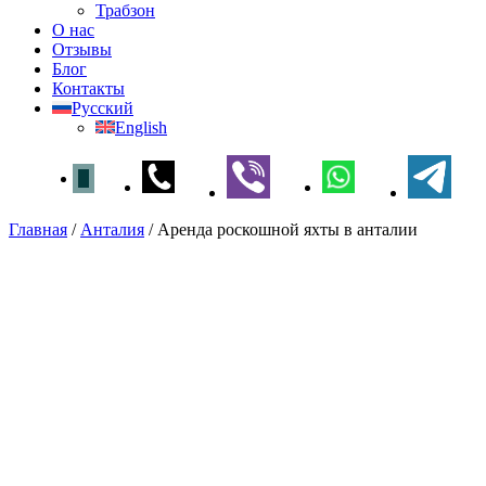
Трабзон
О нас
Отзывы
Блог
Контакты
Русский
English
Главная
/
Анталия
/
Аренда роскошной яхты в анталии
Аренда роскошной яхты в
анталии