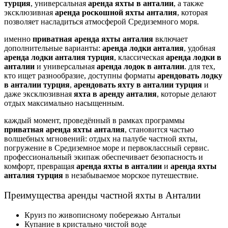
турция
, универсальная
аренда яхты в анталии
, а также
эксклюзивная
аренда роскошной яхты анталия
, которая
позволяет насладиться атмосферой Средиземного моря.
именно
приватная аренда яхты анталия
включает
дополнительные варианты:
аренда лодки анталия
, удобная
аренда лодки анталия турция
, классическая
аренда лодки в
анталии
и универсальная
аренда лодок в анталии
. для тех,
кто ищет разнообразие, доступны форматы
арендовать лодку
в анталии турция
,
арендовать яхту в анталии турция
и
даже эксклюзивная
яхта в аренду анталия
, которые делают
отдых максимально насыщенным.
каждый момент, проведённый в рамках программы
приватная аренда яхты анталия
, становится частью
волшебных мгновений: отдых на палубе частной яхты,
погружение в Средиземное море и первоклассный сервис.
профессиональный экипаж обеспечивает безопасность и
комфорт, превращая
аренда яхты в анталии
и
аренда яхты
анталия турция
в незабываемое морское путешествие.
Преимущества аренды частной яхты в Анталии
Круиз по живописному побережью Антальи
Купание в кристально чистой воде