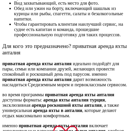
Вид захватывающий, есть место для фото.
Обед или ужин на борту, включающий шашлык из
курицы или рыбы, спагетти, салаты и безалкогольные
напитки.
Чтобы гарантировать клиентам наилучший сервис, на
судне есть капитан и команда, прошедшие
профессиональную подготовку для таких процессов.
Для кого это предназначено? приватная аренда яхты
анталия
приватная аренда яхты анталия
идеально подойдёт для
пары, семьи или компании друзей, желающих провести
спокойный и роскошный день под парусом. именно
приватная аренда яхты анталия
дарит возможность
насладиться Средиземным морем и первоклассным сервисом.
во время программы
приватная аренда яхты анталия
доступны форматы:
аренда яхты анталия турция
,
эксклюзивная
аренда роскошной яхты анталия
, а также
универсальная
аренда яхты в анталии
, которые делают
отдых максимально комфортным.
именно
приватная аренда яхты анталия
включает
дополнительные варианты:
аренда лодки анталия
, удобная