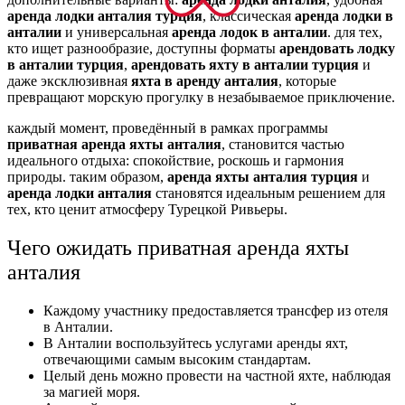
аренда лодки анталия турция
, классическая
аренда лодки в
анталии
и универсальная
аренда лодок в анталии
. для тех,
кто ищет разнообразие, доступны форматы
арендовать лодку
в анталии турция
,
арендовать яхту в анталии турция
и
даже эксклюзивная
яхта в аренду анталия
, которые
превращают морскую прогулку в незабываемое приключение.
каждый момент, проведённый в рамках программы
приватная аренда яхты анталия
, становится частью
идеального отдыха: спокойствие, роскошь и гармония
природы. таким образом,
аренда яхты анталия турция
и
аренда лодки анталия
становятся идеальным решением для
тех, кто ценит атмосферу Турецкой Ривьеры.
Чего ожидать приватная аренда яхты
анталия
Каждому участнику предоставляется трансфер из отеля
в Анталии.
В Анталии воспользуйтесь услугами аренды яхт,
отвечающими самым высоким стандартам.
Целый день можно провести на частной яхте, наблюдая
за магией моря.