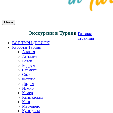
Меню
Экскурсии в Турции
Главная
страница
ВСЕ ТУРЫ (ПОИСК)
Курорты Турции
Аланья
Анталия
Белек
Бодрум
Стамбул
Сиде
Фетхие
Дидим
Измир
Кемер
Каппадокия
Каш
Мармарис
Кушадасы