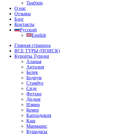
Трабзон
О нас
Отзывы
Блог
Контакты
Русский
English
Главная страница
ВСЕ ТУРЫ (ПОИСК)
Курорты Турции
Аланья
Анталия
Белек
Бодрум
Стамбул
Сиде
Фетхие
Дидим
Измир
Кемер
Каппадокия
Каш
Мармарис
Кушадасы