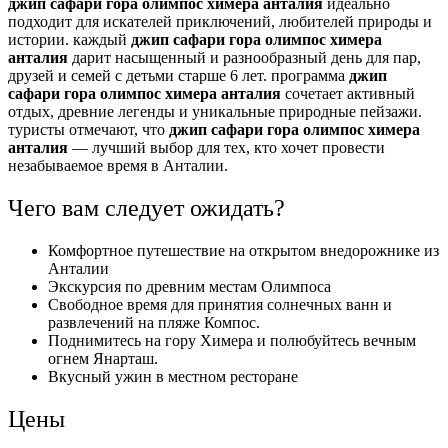
джип сафари гора олимпос химера анталия
идеально
подходит для искателей приключений, любителей природы и
истории. каждый
джип сафари гора олимпос химера
анталия
дарит насыщенный и разнообразный день для пар,
друзей и семей с детьми старше 6 лет. программа
джип
сафари гора олимпос химера анталия
сочетает активный
отдых, древние легенды и уникальные природные пейзажи.
туристы отмечают, что
джип сафари гора олимпос химера
анталия
— лучший выбор для тех, кто хочет провести
незабываемое время в Анталии.
Чего вам следует ожидать?
Комфортное путешествие на открытом внедорожнике из
Анталии
Экскурсия по древним местам Олимпоса
Свободное время для принятия солнечных ванн и
развлечений на пляже Компос.
Поднимитесь на гору Химера и полюбуйтесь вечным
огнем Янарташ.
Вкусный ужин в местном ресторане
Цены