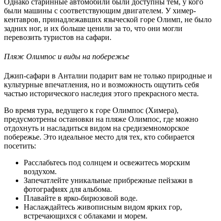
Однако старинные автомобили были доступны тем, у кого
были машины с соответствующим двигателем. У химер-
кентавров, принадлежавших языческой горе Олимп, не было
задних ног, и их больше ценили за то, что они могли
перевозить туристов на сафари.
Пляж Олимпос и виды на побережье
Джип-сафари в Анталии подарит вам не только природные и
культурные впечатления, но и возможность ощутить себя
частью исторического наследия этого прекрасного места.
Во время тура, ведущего к горе Олимпос (Химера),
предусмотрены остановки на пляже Олимпос, где можно
отдохнуть и насладиться видом на средиземноморское
побережье. Это идеальное место для тех, кто собирается
посетить:
Расслабьтесь под солнцем и освежитесь морским
воздухом.
Запечатлейте уникальные прибрежные пейзажи в
фотографиях для альбома.
Плавайте в ярко-бирюзовой воде.
Наслаждайтесь живописным видом ярких гор,
встречающихся с облаками и морем.