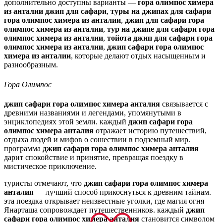
дополнительно доступны варианты —
гора олимпос химера
из анталии джип для сафари
,
туры на джипах для сафари
гора олимпос химера из анталии
,
джип для сафари гора
олимпос химера из анталии
,
тур на джипе для сафари гора
олимпос химера из анталии
,
тойота джип для сафари гора
олимпос химера из анталии
,
джип сафари гора олимпос
химера из анталии
, которые делают отдых насыщенным и
разнообразным.
Гора Олимпос
джип сафари гора олимпос химера анталия
связывается с
древними названиями и легендами, упомянутыми в
энциклопедиях этой земли. каждый
джип сафари гора
олимпос химера анталия
отражает историю путешествий,
отдыха людей и мифов о сошествии в подземный мир.
программа
джип сафари гора олимпос химера анталия
дарит спокойствие и принятие, превращая поездку в
мистическое приключение.
туристы отмечают, что
джип сафари гора олимпос химера
анталия
— лучший способ прикоснуться к древним тайнам.
эта поездка открывает неизвестные уголки, где магия огня
Янарташа сопровождает путешественников. каждый
джип
сафари гора олимпос химера анталия
становится символом