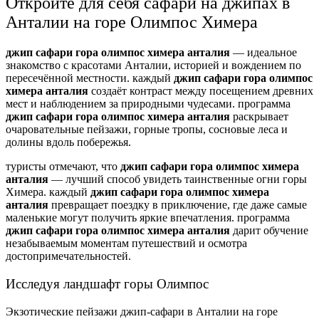
Откройте для себя сафари на джипах в
Анталии на горе Олимпос Химера
джип сафари гора олимпос химера анталия
— идеальное
знакомство с красотами Анталии, историей и вождением по
пересечённой местности. каждый
джип сафари гора олимпос
химера анталия
создаёт контраст между посещением древних
мест и наблюдением за природными чудесами. программа
джип сафари гора олимпос химера анталия
раскрывает
очаровательные пейзажи, горные тропы, сосновые леса и
долины вдоль побережья.
туристы отмечают, что
джип сафари гора олимпос химера
анталия
— лучший способ увидеть таинственные огни горы
Химера. каждый
джип сафари гора олимпос химера
анталия
превращает поездку в приключение, где даже самые
маленькие могут получить яркие впечатления. программа
джип сафари гора олимпос химера анталия
дарит обучение
незабываемым моментам путешествий и осмотра
достопримечательностей.
Исследуя ландшафт горы Олимпос
Экзотические пейзажи джип-сафари в Анталии на горе