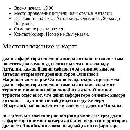
Время начала: 15:00
Место проведения встречи: ваш отель в Анталии
Расстояния: 60 км от Антальи до Олимпоса; 80 км до
Янарташа
Отмена: не разглашается
Контакт/номер: Номер не был указан.
Местоположение и карта
джип сафари гора олимпос химера анталия позволит вам
посетить два самых удалённых места к юго‑западу
Анталии. каждый джип сафари гора олимпос химера
анталия открывает древний город Олимпос в
Национальном парке Олимпос Бейдаглары. программа
джип сафари гора олимпос химера анталия знакомит
туристов с живописной долиной и пляжем Олимпос.
туристы отмечают, что джип сафари гора олимпос химера
анталия — лучший способ увидеть гору Химера
(Янарташ), расположенную к северу от деревни Чиралы.
историческое значение района раскрывается через джип
сафари гора олимпос химера анталия, ведь это территория
древнего Ликийского союза. каждый джип сафари гора