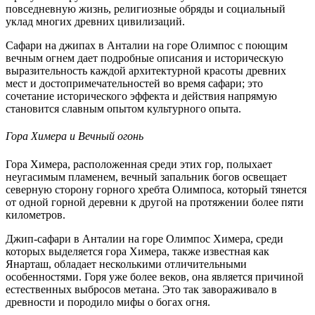
повседневную жизнь, религиозные обряды и социальный
уклад многих древних цивилизаций.
Сафари на джипах в Анталии на горе Олимпос с поющим
вечным огнем дает подробные описания и историческую
выразительность каждой архитектурной красоты древних
мест и достопримечательностей во время сафари; это
сочетание исторического эффекта и действия напрямую
становится славным опытом культурного опыта.
Гора Химера и Вечный огонь
Гора Химера, расположенная среди этих гор, полыхает
неугасимым пламенем, вечный запальник богов освещает
северную сторону горного хребта Олимпоса, который тянется
от одной горной деревни к другой на протяжении более пяти
километров.
Джип-сафари в Анталии на горе Олимпос Химера, среди
которых выделяется гора Химера, также известная как
Янарташ, обладает несколькими отличительными
особенностями. Горя уже более веков, она является причиной
естественных выбросов метана. Это так завораживало в
древности и породило мифы о богах огня.