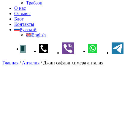
Трабзон
О нас
Отзывы
Блог
Контакты
Русский
English
Главная
/
Анталия
/
Джип сафари химера анталия
Джип сафари химера анталия
Главная
»
Анталия
» Джип сафари химера
анталия