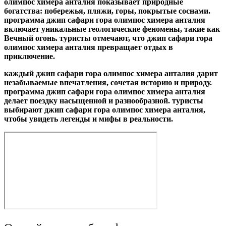
олимпос химера анталия показывает природные
богатства: побережья, пляжи, горы, покрытые соснами.
программа джип сафари гора олимпос химера анталия
включает уникальные геологические феномены, такие как
Вечный огонь. туристы отмечают, что джип сафари гора
олимпос химера анталия превращает отдых в
приключение.
каждый джип сафари гора олимпос химера анталия дарит
незабываемые впечатления, сочетая историю и природу.
программа джип сафари гора олимпос химера анталия
делает поездку насыщенной и разнообразной. туристы
выбирают джип сафари гора олимпос химера анталия,
чтобы увидеть легенды и мифы в реальности.