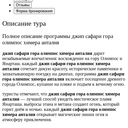
Отзывы
Форма бронирования
Описание тура
Полное описание программы джип сафари гора
олимпос химера анталия
джип сафари гора олимпос химера анталия
дарит
незабываемые впечатления: восхождение на гору Олимпос и
Янарташ. каждый
джип сафари гора олимпос химера
анталия
сочетает дикую красоту, исторические памятники и
захватывающую поездку на джипах. программа
джип сафари
гора олимпос химера анталия
включает посещение древнего
города Олимпос, купание на пляже и подъем к вечному огню.
туристы отмечают, что
джип сафари гора олимпос химера
анталия
— лучший способ увидеть мистическое пламя
Янарташа. выбросы этана и метана создают огонь, который
горит днём и ночью. каждый
джип сафари гора олимпос
химера анталия
открывает магические линии огня и
атмосферу приключения.