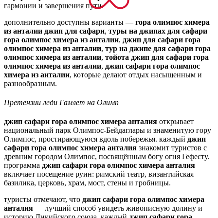
гармонии и завершения пути.
дополнительно доступны варианты —
гора олимпос химера
из анталии джип для сафари
,
туры на джипах для сафари
гора олимпос химера из анталии
,
джип для сафари гора
олимпос химера из анталии
,
тур на джипе для сафари гора
олимпос химера из анталии
,
тойота джип для сафари гора
олимпос химера из анталии
,
джип сафари гора олимпос
химера из анталии
, которые делают отдых насыщенным и
разнообразным.
Претензии леди Гамлет на Олимп
джип сафари гора олимпос химера анталия
открывает
национальный парк Олимпос‑Бейдаглары и знаменитую гору
Олимпос, простирающуюся вдоль побережья. каждый
джип
сафари гора олимпос химера анталия
знакомит туристов с
древним городом Олимпос, посвящённым богу огня Гефесту.
программа
джип сафари гора олимпос химера анталия
включает посещение руин: римский театр, византийская
базилика, церковь, храм, мост, стены и гробницы.
туристы отмечают, что
джип сафари гора олимпос химера
анталия
— лучший способ увидеть живописную долину и
историю Ликийского союза. каждый
джип сафари гора