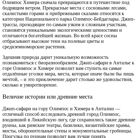
Олимпос Химера сначала превращаются в путешествие под
бодрящим ветром. Прекрасные места с сосновыми лесами,
скалистыми горами и прибрежными скалами относятся к
категории Национального парка Олимпос-Бейдаглары. Джип-
трассы, проходящие по самым узким и сложным участкам,
становятся уникальными экологическими ценностями и
отличаются богатейшей жизнью. Во всей красе сосны
отбрасывают высокие тени на полевые цветы и
средиземноморские растения.
Здешняя природа дарит уникальную возможность
познакомиться с биоразнообразием. Джип-сафари в Анталье к
горе Олимпос и Химере позволит вам ступить на самые
отдалённые уголки мира, места, которые иначе были бы лишь
мечтой, – и это приключение дарит столько же удовольствия,
сколько и умиротворение.
Величие истории или древние места
Джип-сафари на гору Олимпос и Химера в Анталии —
отличный способ исследовать древний город Олимпос,
входивший в Ликийскую лигу, где сохранились такие древние
руины, как римские театры, базилики, византийские храмы,
мосты, оборонительные стены и монументальные гробницы.
Прогулка по руинам позволит вам лучше понять