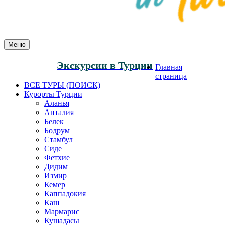
Меню
Экскурсии в Турции
Главная
страница
ВСЕ ТУРЫ (ПОИСК)
Курорты Турции
Аланья
Анталия
Белек
Бодрум
Стамбул
Сиде
Фетхие
Дидим
Измир
Кемер
Каппадокия
Каш
Мармарис
Кушадасы