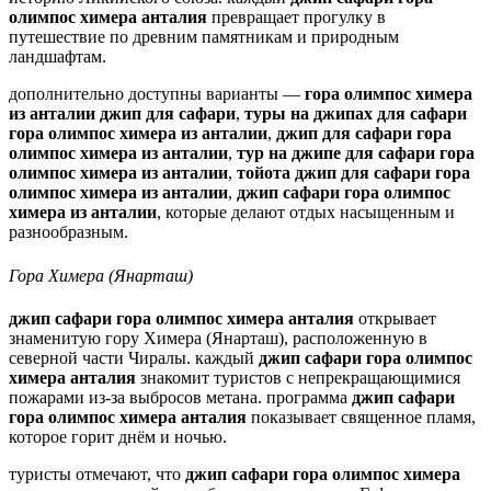
олимпос химера анталия
превращает прогулку в
путешествие по древним памятникам и природным
ландшафтам.
дополнительно доступны варианты —
гора олимпос химера
из анталии джип для сафари
,
туры на джипах для сафари
гора олимпос химера из анталии
,
джип для сафари гора
олимпос химера из анталии
,
тур на джипе для сафари гора
олимпос химера из анталии
,
тойота джип для сафари гора
олимпос химера из анталии
,
джип сафари гора олимпос
химера из анталии
, которые делают отдых насыщенным и
разнообразным.
Гора Химера (Янарташ)
джип сафари гора олимпос химера анталия
открывает
знаменитую гору Химера (Янарташ), расположенную в
северной части Чиралы. каждый
джип сафари гора олимпос
химера анталия
знакомит туристов с непрекращающимися
пожарами из‑за выбросов метана. программа
джип сафари
гора олимпос химера анталия
показывает священное пламя,
которое горит днём и ночью.
туристы отмечают, что
джип сафари гора олимпос химера