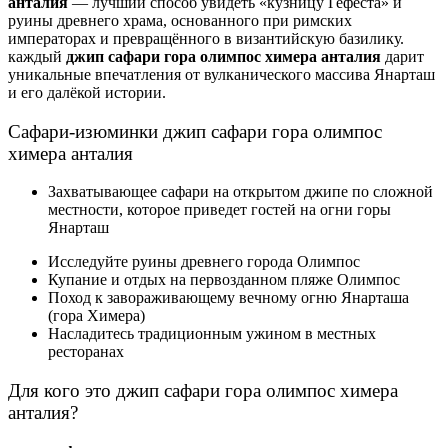
анталия
— лучший способ увидеть «кузницу Гефеста» и
руины древнего храма, основанного при римских
императорах и превращённого в византийскую базилику.
каждый
джип сафари гора олимпос химера анталия
дарит
уникальные впечатления от вулканического массива Янарташ
и его далёкой истории.
Сафари-изюминки джип сафари гора олимпос
химера анталия
Захватывающее сафари на открытом джипе по сложной
местности, которое приведет гостей на огни горы
Янарташ
Исследуйте руины древнего города Олимпос
Купание и отдых на первозданном пляже Олимпос
Поход к завораживающему вечному огню Янарташа
(гора Химера)
Насладитесь традиционным ужином в местных
ресторанах
Для кого это джип сафари гора олимпос химера
анталия?