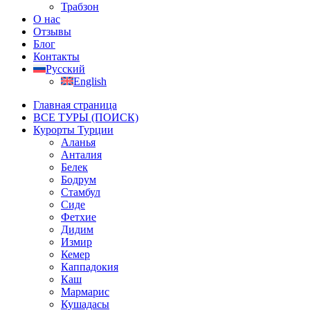
Трабзон
О нас
Отзывы
Блог
Контакты
Русский
English
Главная страница
ВСЕ ТУРЫ (ПОИСК)
Курорты Турции
Аланья
Анталия
Белек
Бодрум
Стамбул
Сиде
Фетхие
Дидим
Измир
Кемер
Каппадокия
Каш
Мармарис
Кушадасы