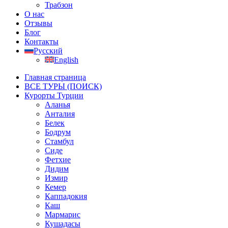
Трабзон
О нас
Отзывы
Блог
Контакты
Русский
English
Главная страница
ВСЕ ТУРЫ (ПОИСК)
Курорты Турции
Аланья
Анталия
Белек
Бодрум
Стамбул
Сиде
Фетхие
Дидим
Измир
Кемер
Каппадокия
Каш
Мармарис
Кушадасы