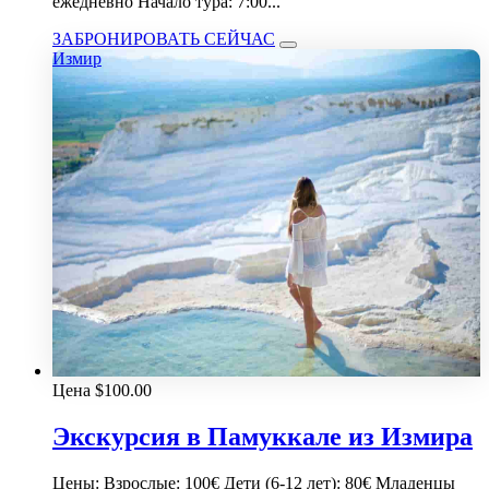
ежедневно Начало тура: 7:00...
ЗАБРОНИРОВАТЬ СЕЙЧАС
Измир
Цена
$
100.00
Экскурсия в Памуккале из Измира
Цены: Взрослые: 100€ Дети (6-12 лет): 80€ Младенцы