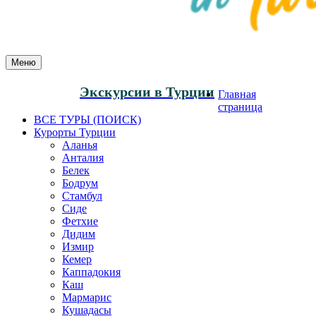
Меню
Экскурсии в Турции
Главная
страница
ВСЕ ТУРЫ (ПОИСК)
Курорты Турции
Аланья
Анталия
Белек
Бодрум
Стамбул
Сиде
Фетхие
Дидим
Измир
Кемер
Каппадокия
Каш
Мармарис
Кушадасы